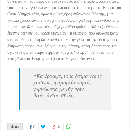
δυνάμεις και τον Θεό, δεν έφερνε αντίσταση, επικοινωνούσε άνετα
τόσο με τον αγγελικό πνευματικό κόσμο, όσο και με το Πνεύμα του
Θεού. Υπήρχε τότε, γράφει ο θεηγόρος επίσκοπος Νύσσης, μια
εννιαία χοροστασία της λογικής φύσεως, αγγελικής και ανθρώπινης,
“πρός ἓναν βλέπουσα, τόν τοῦ χοροῦ Κορυφαῖον… Ἀλλά τήν ἒνθεον
ἐκείνην διέλυσε τοῦ χοροῦ συνῳδίαν”
η αμαρτία, που άπλωσε κάτω
από τα πόδια των πρώτων ανθρώπων, την γλίστρα της απάτης, κι ο
άνθρωπος έπεσε, αναμίχθηκε με την λάσπη, αυτομόλησε προς τον
όφι, ντύθηκε τα νεκρά δέρματα κι έγινε “πτῶμα”. Γι’ αυτό και ο
άγιος Ανδρέας Κρήτης τονίζει στο Μεγάλο Κανόνα του:
“Κατέρραψε, τούς δερματίνους
χιτῶνας, ἡ ἁμαρτία κἀμοί,
γυμνώσασά με τῆς πρίν
θεοϋφάντου στολῆς”.
share
0
0