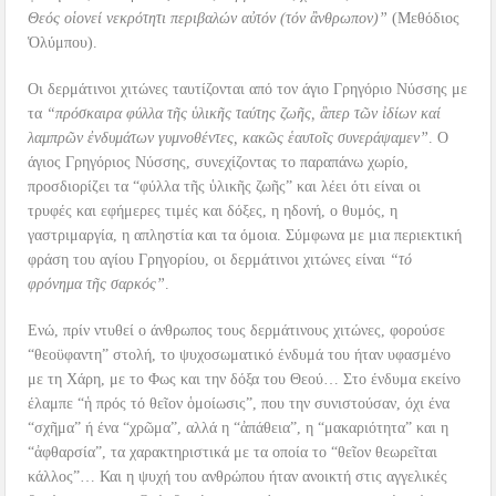
Θεός οἱονεί νεκρότητι περιβαλών αὐτόν (τόν ἂνθρωπον)”
(Μεθόδιος
Ὁλύμπου).
Οι δερμάτινοι χιτώνες ταυτίζονται από τον άγιο Γρηγόριο Νύσσης με
τα
“πρόσκαιρα φύλλα τῆς ὑλικῆς ταύτης ζωῆς, ἃπερ τῶν ἰδίων καί
λαμπρῶν ἐνδυμάτων γυμνοθέντες, κακῶς ἑαυτοῖς συνεράψαμεν”
. Ο
άγιος Γρηγόριος Νύσσης, συνεχίζοντας το παραπάνω χωρίο,
προσδιορίζει τα “φύλλα τῆς ὑλικῆς ζωῆς” και λέει ότι είναι οι
τρυφές και εφήμερες τιμές και δόξες, η ηδονή, ο θυμός, η
γαστριμαργία, η απληστία και τα όμοια. Σύμφωνα με μια περιεκτική
φράση του αγίου Γρηγορίου, οι δερμάτινοι χιτώνες είναι
“τό
φρόνημα τῆς σαρκός”
.
Ενώ, πρίν ντυθεί ο άνθρωπος τους δερμάτινους χιτώνες, φορούσε
“θεοϋφαντη” στολή, το ψυχοσωματικό ένδυμά του ήταν υφασμένο
με τη Χάρη, με το Φως και την δόξα του Θεού… Στο ένδυμα εκείνο
έλαμπε “ἡ πρός τό θεῖον ὁμοίωσις”, που την συνιστούσαν, όχι ένα
“σχῆμα” ή ένα “χρῶμα”, αλλά η “ἀπάθεια”, η “μακαριότητα” και η
“ἀφθαρσία”, τα χαρακτηριστικά με τα οποία το “θεῖον θεωρεῖται
κάλλος”… Και η ψυχή του ανθρώπου ήταν ανοικτή στις αγγελικές