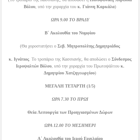
Βόλου
, υπό την χοραρχία του
κ. Γιάννη Καρκάλα
)
ΩΡΑ
9.00
ΤΟ ΒΡΑΔΥ
Β΄ Ακολουθία του Νυμφίου
(Θα χοροστατήσει ο
Σεβ. Μητροπολίτης Δημητριάδος
κ. Ιγνάτιος
. Το τροπάριο της Κασσιανής, θα αποδώσει ο
Σύνδεσμος
Ιεροψαλτών Βόλου
, υπό την χοραρχία του Πρωτοψάλτου
κ.
Δημητρίου Χατζηγεωργίου
)
ΜΕΓΑΛΗ ΤΕΤΑΡΤΗ
(1/5)
ΩΡΑ
7.30
ΤΟ ΠΡΩΙ
Θεία Λειτουργία των Προηγιασμένων Δώρων
ΩΡΑ
12.00
ΤΟ ΜΕΣΗΜΕΡΙ
Α΄ Ακολουθία του Ιερού Ευχελαίου