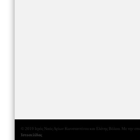
© 2019 Ιερός Ναός Αγίων Κωνσταντίνου και Ελένης Βόλου. Με την επ
Ιστοσελίδας