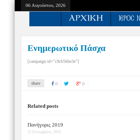
06 Αυγούστου, 2026
Ενημερωτικό Πάσχα
[campaign id=”c9cb56be3e”]
share
0
0
Related posts
Πανήγυρις 2019
25 Σεπτεμβρίου, 2019