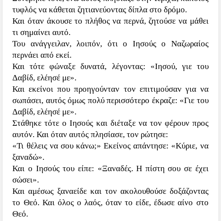
τυφλός να κάθεται ζητιανεύοντας δίπλα στο δρόμο.
Και όταν άκουσε το πλήθος να περνά, ζητούσε να μάθει
τι σημαίνει αυτό.
Του ανάγγειλαν, λοιπόν, ότι ο Ιησούς ο Ναζωραίος
περνάει από εκεί.
Και τότε φώναξε δυνατά, λέγοντας: «Ιησού, γιε του
Δαβίδ, ελέησέ με».
Και εκείνοι που προηγούνταν τον επιτιμούσαν για να
σωπάσει, αυτός όμως πολύ περισσότερο έκραζε: «Γιε του
Δαβίδ, ελέησέ με».
Στάθηκε τότε ο Ιησούς και διέταξε να τον φέρουν προς
αυτόν. Και όταν αυτός πλησίασε, τον ρώτησε:
«Τι θέλεις να σου κάνω;» Εκείνος απάντησε: «Κύριε, να
ξαναδώ».
Και ο Ιησούς του είπε: «Ξαναδές. Η πίστη σου σε έχει
σώσει».
Και αμέσως ξαναείδε και τον ακολουθούσε δοξάζοντας
το Θεό. Και όλος ο λαός, όταν το είδε, έδωσε αίνο στο
Θεό.