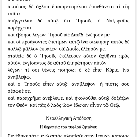
ἀκούσας δὲ ὄχλου διαπορευομένου ἐπυνθάνετο τί εἴη
ταῦτα.
ἀπήγγειλαν δὲ αὐτῷ ὅτι ᾿Ιησοῦς ὁ Ναζωραῖος
παρέρχεται.
καὶ ἐβόησε λέγων· ᾿Ιησοῦ υἱὲ Δαυΐδ, ἐλέησόν με·
καὶ οἱ προάγοντες ἐπετίμων αὐτῷ ἵνα σιωπήσῃ· αὐτὸς δὲ
πολλῷ μᾶλλον ἔκραζεν· υἱὲ Δαυΐδ, ἐλέησόν με.
σταθεὶς δὲ ὁ ᾿Ιησοῦς ἐκέλευσεν αὐτὸν ἀχθῆναι πρὸς
αὐτόν. ἐγγίσαντος δὲ αὐτοῦ ἐπηρώτησεν αὐτὸν
λέγων· τί σοι θέλεις ποιήσω; ὁ δὲ εἶπε· Κύριε, ἵνα
ἀναβλέψω.
καὶ ὁ ᾿Ιησοῦς εἶπεν αὐτῷ· ἀνάβλεψον· ἡ πίστις σου
σέσωκέ σε.
καὶ παραχρῆμα ἀνέβλεψε, καὶ ἠκολούθει αὐτῷ δοξάζων
τὸν Θεόν· καὶ πᾶς ὁ λαὸς ἰδὼν ἔδωκεν αἶνον τῷ Θεῷ.
Νεοελληνική Απόδοση
Η θεραπεία του τυφλού ζητιάνου
Συνέβηκε τότε, ενώ αυτός πλησίαζε στην Ιεριχώ, κάποιος