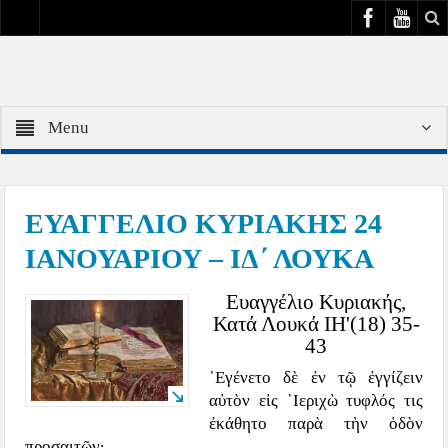
Menu
ΕΥΑΓΓΕΛΙΟ ΚΥΡΙΑΚΗΣ 24
ΙΑΝΟΥΑΡΙΟΥ – ΙΔ΄ ΛΟΥΚΑ
Ευαγγέλιο Κυριακής,
Κατά Λουκά ΙΗ'(18) 35-
43
᾿Εγένετο δὲ ἐν τῷ ἐγγίζειν
αὐτὸν εἰς ῾Ιεριχὼ τυφλός τις
ἐκάθητο παρὰ τὴν ὁδὸν
προσαιτῶν·