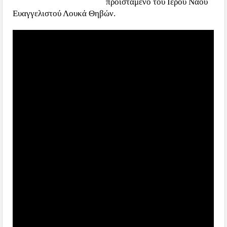
προϊστάμενο του Ιερού Ναού
Ευαγγελιστού Λουκά Θηβών.