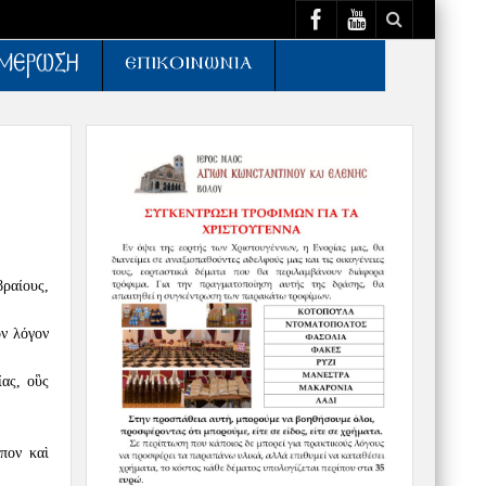
βραίους,
ὸν λόγον
ας, οὓς
πον καὶ