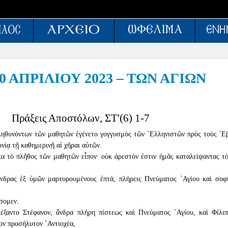
ΑΠΡΙΛΙΟΥ 2023 – ΤΩΝ ΑΓΙΩΝ
Πράξεις Αποστόλων, ΣΤ'(6) 1-7
πληθυνόντων τῶν μαθητῶν ἐγένετο γογγυσμὸς τῶν ῾Ελληνιστῶν πρὸς τοὺς ῾Ε
νίᾳ τῇ καθημερινῇ αἱ χῆραι αὐτῶν.
α τὸ πλῆθος τῶν μαθητῶν εἶπον· οὐκ ἀρεστόν ἐστιν ἡμᾶς καταλείψαντας τ
ἄνδρας ἐξ ὑμῶν μαρτυρουμένους ἑπτά, πλήρεις Πνεύματος ῾Αγίου καὶ σοφί
σομεν.
λέξαντο Στέφανον, ἄνδρα πλήρη πίστεως καὶ Πνεύματος ῾Αγίου, καὶ Φίλιπ
ον προσήλυτον ᾿Αντιοχέα,