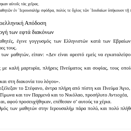
καν αὐτοῖς τὰς χεῖρας.
μαθητῶν ἐν ῾Ιερουσαλὴμ σφόδρα, πολύς τε ὄχλος τῶν ᾿Ιουδαίων ὑπήκουον τῇ π
οελληνική Απόδοση
ογή των εφτά διακόνων
αθητές, έγινε γογγυσμός των Ελληνιστών κατά των Εβραίων,
ες τους.
των μαθητών, είπαν: «Δεν είναι αρεστό εμείς να εγκαταλείψο
ς με καλή μαρτυρία, πλήρεις Πνεύματος και σοφίας, τους οποί
και στη διακονία του λόγου».
εξέλεξαν το Στέφανο, άντρα πλήρη από πίστη και Πνεύμα Άγιο,
 Τίμωνα και τον Παρμενά και το Νικόλαο, προσήλυτο Αντιοχέα,
ι, αφού προσευχήθηκαν, επέθεσαν σ’ αυτούς τα χέρια.
ιθμός των μαθητών στην Ιερουσαλήμ πάρα πολύ, και πολύ πλήθ