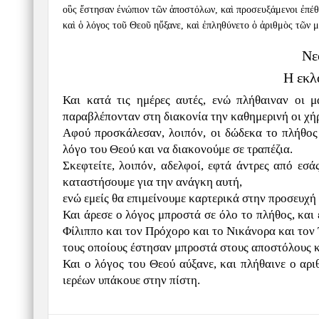
οὓς ἔστησαν ἐνώπιον τῶν ἀποστόλων, καὶ προσευξάμενοι ἐπέθη
καὶ ὁ λόγος τοῦ Θεοῦ ηὔξανε, καὶ ἐπληθύνετο ὁ ἀριθμὸς τῶν 
Νε
Η εκλ
Και κατά τις ημέρες αυτές, ενώ πλήθαιναν οι μ
παραβλέπονταν στη διακονία την καθημερινή οι χήρ
Αφού προσκάλεσαν, λοιπόν, οι δώδεκα το πλήθος 
λόγο του Θεού και να διακονούμε σε τραπέζια.
Σκεφτείτε, λοιπόν, αδελφοί, εφτά άντρες από εσά
καταστήσουμε για την ανάγκη αυτή,
ενώ εμείς θα επιμείνουμε καρτερικά στην προσευχή 
Και άρεσε ο λόγος μπροστά σε όλο το πλήθος, και 
Φίλιππο και τον Πρόχορο και το Νικάνορα και τον
τους οποίους έστησαν μπροστά στους αποστόλους κα
Και ο λόγος του Θεού αύξανε, και πλήθαινε ο αρ
ιερέων υπάκουε στην πίστη.