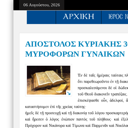
06 Αυγούστου, 2026
ΑΠΟΣΤΟΛΟΣ ΚΥΡΙΑΚΗΣ 30 
ΜΥΡΟΦΟΡΩΝ ΓΥΝΑΙΚΩΝ
Ἐν δὲ ταῖς ἡμέραις ταύταις 
ὅτι παρεθεωροῦντο ἐν τῇ διακο
προσκαλεσάμενοι δὲ οἱ δώδεκ
τοῦ Θεοῦ διακονεῖν τραπέζαις.
ἐπισκέψασθε οὖν, ἀδελφοί, 
καταστήσομεν ἐπὶ τῆς χρείας ταύτης·
ἡμεῖς δὲ τῇ προσευχῇ καὶ τῇ διακονίᾳ τοῦ λόγου προσκαρτερή
καὶ ἤρεσεν ὁ λόγος ἐνώπιον παντὸς τοῦ πλήθους· καὶ ἐξε
Πρόχορον καὶ Νικάνορα καὶ Τίμωνα καὶ Παρμενᾶν καὶ Νικόλα