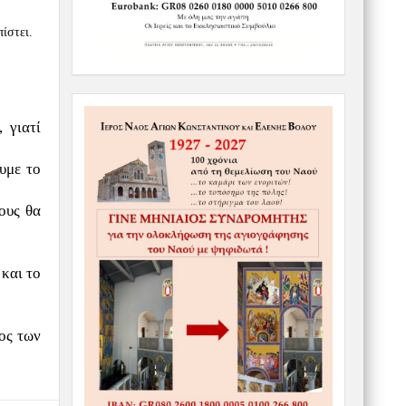
ίστει.
 γιατί
υμε το
ους θα
 και το
ος των