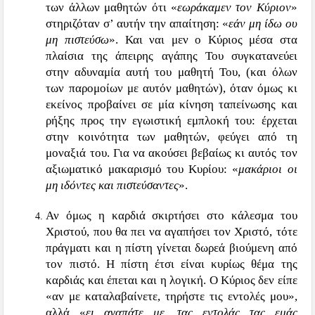
των άλλων μαθητών ότι «
εωράκαμεν τον Κύριον
»
στηριζόταν σ’ αυτήν την απαίτηση: «
εάν μη ίδω ου
μη πιστεύσω
». Και ναι μεν ο Κύριος μέσα στα
πλαίσια της άπειρης αγάπης Του συγκατανεύει
στην αδυναμία αυτή του μαθητή Του, (και όλων
των παρομοίων με αυτόν μαθητών), όταν όμως κι
εκείνος προβαίνει σε μία κίνηση ταπείνωσης και
ρήξης προς την εγωιστική εμπλοκή του: έρχεται
στην κοινότητα των μαθητών, φεύγει από τη
μοναξιά του. Για να ακούσει βεβαίως κι αυτός τον
αξιωματικό μακαρισμό του Κυρίου: «
μακάριοι οι
μη ιδόντες και πιστεύσαντες
».
Αν όμως η καρδιά σκιρτήσει στο κάλεσμα του
Χριστού, που θα πει να αγαπήσει τον Χριστό, τότε
πράγματι και η πίστη γίνεται δωρεά βιούμενη από
τον πιστό. Η πίστη έτσι είναι κυρίως θέμα της
καρδιάς και έπεται και η λογική. Ο Κύριος δεν είπε
«αν με καταλαβαίνετε, τηρήστε τις εντολές μου»,
αλλά «
ει αγαπάτε με, τας εντολάς τας εμάς