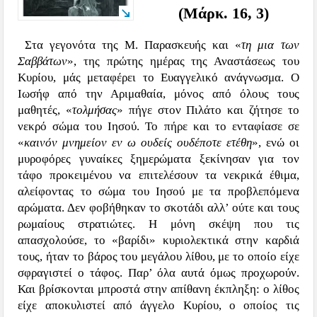
(Μάρκ. 16, 3)
Στα γεγονότα της Μ. Παρασκευής και «
τη μια των
Σαββάτων
», της πρώτης ημέρας της Αναστάσεως του
Κυρίου, μάς μεταφέρει το Ευαγγελικό ανάγνωσμα. Ο
Ιωσήφ από την Αριμαθαία, μόνος από όλους τους
μαθητές, «
τολμήσας
» πήγε στον Πιλάτο και ζήτησε το
νεκρό σώμα του Ιησού. Το πήρε και το ενταφίασε σε
«
καινόν μνημείον εν ω ουδείς ουδέποτε ετέθη
», ενώ οι
μυροφόρες γυναίκες ξημερώματα ξεκίνησαν για τον
τάφο προκειμένου να επιτελέσουν τα νεκρικά έθιμα,
αλείφοντας το σώμα του Ιησού με τα προβλεπόμενα
αρώματα. Δεν φοβήθηκαν το σκοτάδι αλλ’ ούτε και τους
ρωμαίους στρατιώτες. Η μόνη σκέψη που τις
απασχολούσε, το «βαρίδι» κυριολεκτικά στην καρδιά
τους, ήταν το βάρος του μεγάλου λίθου, με το οποίο είχε
σφραγιστεί ο τάφος. Παρ’ όλα αυτά όμως προχωρούν.
Και βρίσκονται μπροστά στην απίθανη έκπληξη: ο λίθος
είχε αποκυλιστεί από άγγελο Κυρίου, ο οποίος τις