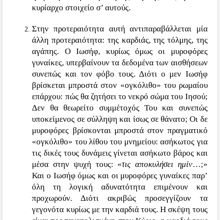
κυρίαρχο στοιχείο σ’ αυτούς.
Στην προτεραιότητα αυτή αντιπαραβάλλεται μία
άλλη προτεραιότητα: της καρδιάς, της τόλμης, της
αγάπης. Ο Ιωσήφ, κυρίως όμως οι μυροφόρες
γυναίκες, υπερβαίνουν τα δεδομένα των αισθήσεων
συνεπώς και τον φόβο τους. Διότι ο μεν Ιωσήφ
βρίσκεται μπροστά στον «ογκόλιθο» του ρωμαίου
επάρχου: πώς θα ζητήσει το νεκρό σώμα του Ιησού;
Δεν θα θεωρείτο συμμέτοχός Του και συνεπώς
υποκείμενος σε σύλληψη και ίσως σε θάνατο; Οι δε
μυροφόρες βρίσκονται μπροστά στον πραγματικό
«ογκόλιθο» του λίθου του μνημείου: ασήκωτος για
τις δικές τους δυνάμεις γίνεται ασήκωτο βάρος και
μέσα στην ψυχή τους: «
τις αποκυλήσει ημίν
…;»
Και ο Ιωσήφ όμως και οι μυροφόρες γυναίκες παρ’
όλη τη λογική αδυνατότητα επιμένουν και
προχωρούν. Διότι ακριβώς προσεγγίζουν τα
γεγονότα κυρίως με την καρδιά τους. Η σκέψη τους