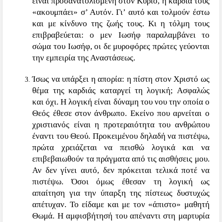
είναι προσανατολισμένη στον Κύριο, η καρδιά τους
«ακουμπάει» σ’ Αυτόν. Γι’ αυτό και τολμούν έστω
και με κίνδυνο της ζωής τους. Κι η τόλμη τους
επιβραβεύεται: ο μεν Ιωσήφ παραλαμβάνει το
σώμα του Ιωσήφ, οι δε μυροφόρες πρώτες γεύονται
την εμπειρία της Αναστάσεως.
Ίσως να υπάρξει η απορία: η πίστη στον Χριστό ως
θέμα της καρδιάς καταργεί τη λογική; Ασφαλώς
και όχι. Η λογική είναι δύναμη του νου την οποία ο
Θεός έθεσε στον άνθρωπο. Εκείνο που αρνείται ο
χριστιανός είναι η προτεραιότητα του ανθρώπου
έναντι του Θεού. Προκειμένου δηλαδή να πιστέψω,
πρώτα χρειάζεται να πεισθώ λογικά και να
επιβεβαιωθούν τα πράγματα από τις αισθήσεις μου.
Αν δεν γίνει αυτό, δεν πρόκειται τελικά ποτέ να
πιστέψω. Όσοι όμως έθεσαν τη λογική ως
απαίτηση για την ύπαρξη της πίστεως δυστυχώς
απέτυχαν. Το είδαμε και με τον «άπιστο» μαθητή
Θωμά. Η αμφισβήτησή του απέναντι στη μαρτυρία