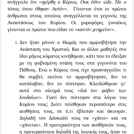
ανήγγειλε ότι «
ηγέρθη ο Κύριος. Ουκ έστιν ώδε. Ίδε ο
τόπος όπου έθηκαν Αυτόν
». Γίνονται έτσι οι πρώτοι
άνθρωποι στους οποίους αναγγέλλεται το γεγονός της
Αναστάσεως του Κυρίου. Οι μυροφόρες γυναίκες
γίνονται οι πρώτοι που είδαν το «
καινόν μνημείον
».
Δεν ήταν μόνον ο Θωμάς που αμφισβήτησε την
Ανάσταση του Χριστού. Και οι άλλοι μαθητές στο
ίδιο μήκος κύματος κινήθηκαν, κάτι που το έδειξαν
με τη φοβισμένη στάση τους στα γεγονότα του
Πάθους. Ενώ ο Κύριος τους είχε προαναγγείλει τι
θα συμβεί, εκείνοι το αμφισβήτησαν, δεν το
κατάλαβαν, δεν το πίστεψαν. Κλειδώθηκαν γι’
αυτό στο οίκημά τους «
διά τον φόβον των
Ιουδαίων
». Γιατί δεν πίστεψαν στα λόγια του
Κυρίου τους; Διότι πείσθηκαν περισσότερο στις
αισθήσεις τους, σε ό,τι έβλεπαν και άκουγαν.
Δηλαδή τον Δάσκαλό τους να «χάνει» και να
«χάνεται». Η προτεραιότητα των αισθήσεών τους,
η προτεραιότητα δηλαδή της λογικής τους, ήταν το