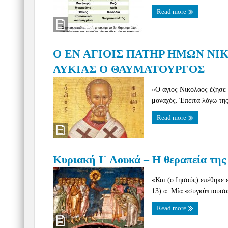
Read more
Ο ΕΝ ΑΓΙΟΙΣ ΠΑΤΗΡ ΗΜΩΝ Ν
ΛΥΚΙΑΣ Ο ΘΑΥΜΑΤΟΥΡΓΟΣ
«Ο άγιος Νικόλαος έζησε
μοναχός. Έπειτα λόγω της
Read more
Κυριακή Ι´ Λουκά – Η θεραπεία της
«Και (ο Ιησούς) επέθηκε 
13) α. Μία «συγκύπτουσα»
Read more