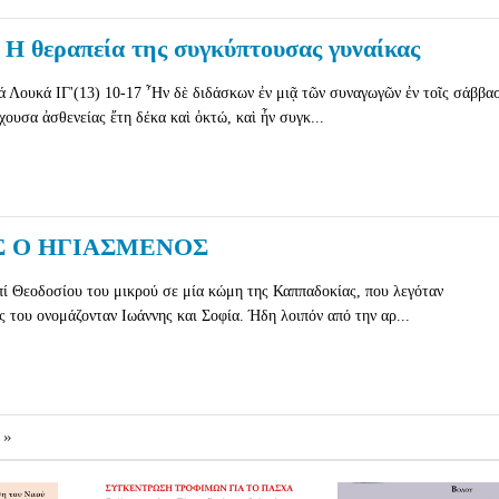
 Η θεραπεία της συγκύπτουσας γυναίκας
 Λουκά ΙΓ'(13) 10-17 ῏Ην δὲ διδάσκων ἐν μιᾷ τῶν συναγωγῶν ἐν τοῖς σάββασ
χουσα ἀσθενείας ἔτη δέκα καὶ ὀκτώ, καὶ ἦν συγκ...
Σ Ο ΗΓΙΑΣΜΕΝΟΣ
πί Θεοδοσίου του μικρού σε μία κώμη της Καππαδοκίας, που λεγόταν
ς του ονομάζονταν Ιωάννης και Σοφία. Ήδη λοιπόν από την αρ...
»