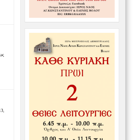
 ως
13,