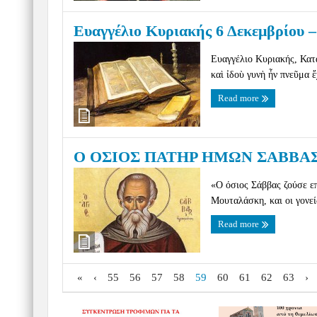
Ευαγγέλιο Κυριακής 6 Δεκεμβρίου –
Ευαγγέλιο Κυριακής, Κατά
καὶ ἰδοὺ γυνὴ ἦν πνεῦμα ἔ
Read more
Ο ΟΣΙΟΣ ΠΑΤΗΡ ΗΜΩΝ ΣΑΒΒΑ
«Ο όσιος Σάββας ζούσε ε
Μουταλάσκη, και οι γονεί
Read more
«
‹
55
56
57
58
59
60
61
62
63
›