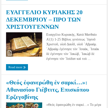
ΕΥΑΓΓΕΛΙΟ ΚΥΡΙΑΚΗΣ 20
ΔΕΚΕΜΒΡΙΟΥ – ΠΡΟ ΤΩΝ
ΧΡΙΣΤΟΥΓΕΝΝΩΝ
Ευαγγέλιο Κυριακής, Κατά Ματθαίο
Α'(1) 1-25 Βίβλος γενέσεως ᾿Ιησοῦ
Χριστοῦ, υἱοῦ Δαυῒδ, υἱοῦ ᾿Αβραάμ.
᾿Αβραὰμ ἐγέννησε τὸν ᾿Ισαάκ, ᾿Ισαὰκ
δὲ ἐγέννησε τὸν ᾿Ιακώβ, ᾿Ιακὼβ δὲ
ἐγέννησε τὸν ᾿Ιούδαν καὶ τοὺ ...
Read more
«Θεός ἐφανερώθη ἐν σαρκί…»:
Αθανασίου Γιέβτιτς, Επισκόπου
Ερζεγοβίνης
«Θεός ἐφανερώθη ἐν σαρκί…» Το μέγα