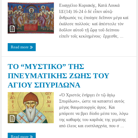
Ευαγγέλιο Κυριακής, Κατά Λουκά
ΙΔ'(14) 16-24 ὁ δέ εἶπεν αὐτῷ·
ἄνθρωπός τις ἐποίησε δεῖπνον μέγα καί
ἐκάλεσε πολλούς· καί ἀπέστειλε τὸν
δοῦλον αὐτοῦ τῇ ὥρᾳ τοῦ δείπνου
εἰπεῖν τοῖς κεκλημένοις· ἔρχεσθε, ...
Read more
ΤΟ “ΜΥΣΤΙΚΟ” ΤΗΣ
ΠΝΕΥΜΑΤΙΚΗΣ ΖΩΗΣ ΤΟΥ
ΑΓΙΟΥ ΣΠΥΡΙΔΩΝΑ
«Ὁ Χριστός ἐνήργει ἐν τῷ ἁγίῳ
Σπυρίδωνι», ώστε να καταστεί αυτός
μέγας θαυματουργός άγιος. Και
μπόρεσε να βρει δίοδο μέσα του, λόγω
της καθαρής του καρδιάς της γεμάτης
από έλεος και ευσπλαγχνία, που σ ...
Read more