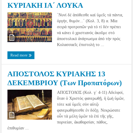
ΚΥΡΙΑΚΗ ΙΑ´ ΛΟΥΚΑ
῾Νυνί δέ ἀπόθεσθε καί ὑμεῖς τά πάντα,
ὀργήν, θυμόν...᾽ (Κολ. 3, 8) α. Μία
σειρά προτροπῶν γιά τό τί δέν πρέπει
νά κάνει ὁ χριστιανός ἀκοῦμε στό
ἀποστολικό ἀνάγνωσμα ἀπό τήν πρός
Κολασσαεῖς ἐπιστολή το ...
Read more
ΑΠΟΣΤΟΛΟΣ ΚΥΡΙΑΚΗΣ 13
ΔΕΚΕΜΒΡΙΟΥ (Των Προπατόρων)
ΑΠΟΣΤΟΛΟΣ (Κολ. γ΄ 4-11) Αδελφοί,
ὅταν ὁ Χριστὸς φανερωθῇ, ἡ ζωὴ ὑμῶν,
τότε καὶ ὑμεῖς σὺν αὐτῷ
φανερωθήσεσθε ἐν δόξῃ. Νεκρώσατε
οὖν τὰ μέλη ὑμῶν τὰ ἐπὶ τῆς γῆς,
πορνείαν, ἀκαθαρσίαν, πάθος,
ἐπιθυμίαν ...