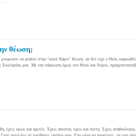
...
την θέωση;
 μπορούσε να φτάσει στην "κατά Χάριν" θέωση αν δεν είχε ο Θεός σαρκωθεί
ης Εκκλησίας μας. Με την σάρκωση όμως του Θεού και Λόγου, πραγματοποιή
άθη, έχεις όμως και αρετές. Έχεις απιστία, έχεις και πίστη. Έχεις ανηθικότητα,
. Γιατί αυτά δεν τα λαμβάνεις υπόψιν σου; Ένα μόνο να προσέχεις, να μην είσαι