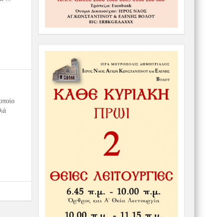
οποίο
λά