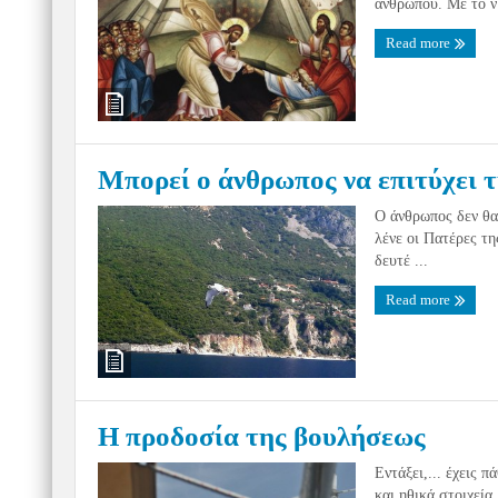
ανθρώπου. Με το ν 
Read more
Μπορεί ο άνθρωπος να επιτύχει 
Ο άνθρωπος δεν θα
λένε οι Πατέρες τ
δευτέ ...
Read more
Η προδοσία της βουλήσεως
Εντάξει,... έχεις π
και ηθικά στοιχεία