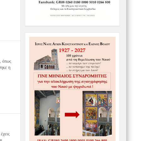
, όπως
θηκε η
 έχεις
 ...