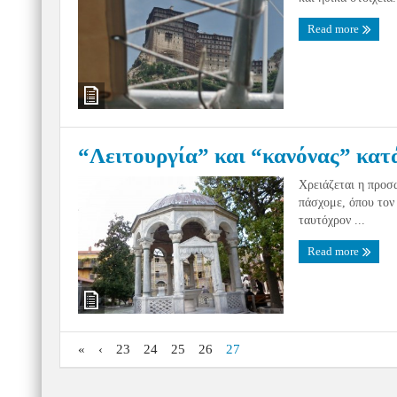
Read more
“Λειτουργία” και “κανόνας” κατ
Χρειάζεται η προσω
πάσχομε, όπου τον
ταυτόχρον ...
Read more
«
‹
23
24
25
26
27