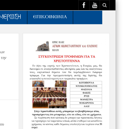
των
 την
του