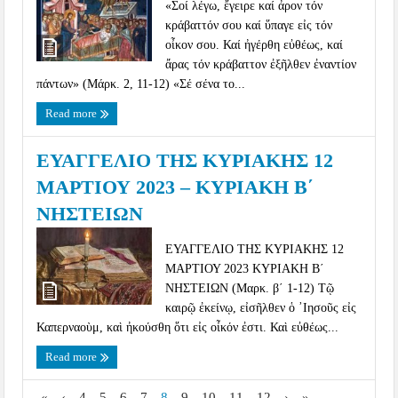
«Σοί λέγω, ἔγειρε καί ἆρον τόν
κράβαττόν σου καί ὕπαγε εἰς τόν
οἶκον σου. Καί ἠγέρθη εὐθέως, καί
ἄρας τόν κράβαττον ἐξῆλθεν ἐναντίον
πάντων» (Μάρκ. 2, 11-12) «Σέ σένα το...
Read more
ΕΥΑΓΓΕΛΙΟ ΤΗΣ ΚΥΡΙΑΚΗΣ 12
ΜΑΡΤΙΟΥ 2023 – ΚΥΡΙΑΚΗ Β´
ΝΗΣΤΕΙΩΝ
ΕΥΑΓΓΕΛΙΟ ΤΗΣ ΚΥΡΙΑΚΗΣ 12
ΜΑΡΤΙΟΥ 2023 ΚΥΡΙΑΚΗ Β´
ΝΗΣΤΕΙΩΝ (Μαρκ. β´ 1-12) Τῷ
καιρῷ ἐκείνῳ, εἰσῆλθεν ὁ ᾿Ιησοῦς εἰς
Καπερναοὺμ, καὶ ἠκούσθη ὅτι εἰς οἶκόν ἐστι. Καὶ εὐθέως...
Read more
«
‹
4
5
6
7
8
9
10
11
12
›
»