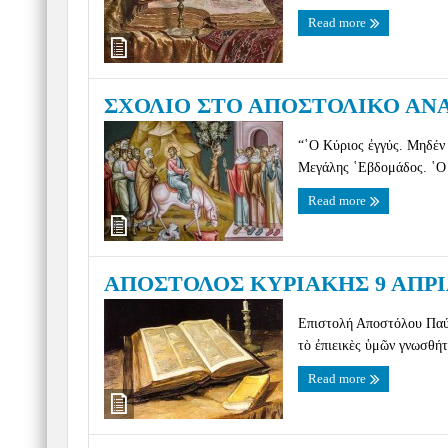
Read more
ΣΧΟΛΙΟ ΣΤΟ ΑΠΟΣΤΟΛΙΚΟ ΑΝ
“῾Ο Κύριος ἐγγύς. Μηδέν 
Μεγάλης ῾Εβδομάδος. ῾Ο Κ
Read more
ΑΠΟΣΤΟΛΟΣ ΚΥΡΙΑΚΗΣ 9 ΑΠΡΙΛ
Επιστολή Αποστόλου Παύλο
τὸ ἐπιεικὲς ὑμῶν γνωσθήτ
Read more