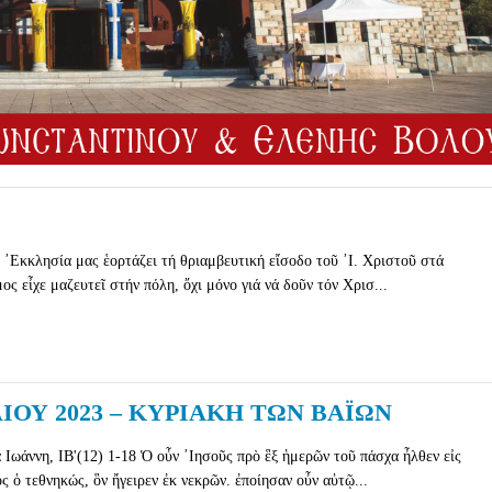
᾽Εκκλησία μας ἑορτάζει τή θριαμβευτική εἴσοδο τοῦ ᾽Ι. Χριστοῦ στά
ς εἶχε μαζευτεῖ στήν πόλη, ὄχι μόνο γιά νά δοῦν τόν Χρισ...
ΙΟΥ 2023 – ΚΥΡΙΑΚΗ ΤΩΝ ΒΑΪΩΝ
Ιωάννη, ΙΒ'(12) 1-18 Ὁ οὖν ᾿Ιησοῦς πρὸ ἓξ ἡμερῶν τοῦ πάσχα ἦλθεν εἰς
ς ὁ τεθνηκώς, ὃν ἤγειρεν ἐκ νεκρῶν. ἐποίησαν οὖν αὐτῷ...