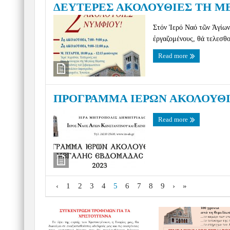
ΔΕΥΤΕΡΕΣ ΑΚΟΛΟΥΘΙΕΣ ΤΗ Μ
Στόν Ἱερό Ναό τῶν Ἁγίων 
ἐργαζομένους, θά τελεσθο
Read more
ΠΡΟΓΡΑΜΜΑ ΙΕΡΩΝ ΑΚΟΛΟΥΘΙ
Read more
‹
1
2
3
4
5
6
7
8
9
›
»