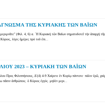
ΑΓΝΩΣΜΑ ΤΗΣ ΚΥΡΙΑΚΗΣ ΤΩΝ ΒΑΪΩΝ
μεριμνᾶτε” (Φιλ. 4, 6) α. ῾Η Κυριακή τῶν Βαΐων σηματοδοτεῖ τήν ἀπαρχή τῆ
ύριος, λίγες ἡμέρες πρό τοῦ ἐπι...
ΙΟΥ 2023 – ΚΥΡΙΑΚΗ ΤΩΝ ΒΑΪΩΝ
υ Προς Φιλιππήσιους, Δ'(4) 4-9 Χαίρετε ἐν Κυρίῳ πάντοτε· πάλιν ἐρῶ, χαί
ω πᾶσιν ἀνθρώποις. ὁ Κύριος ἐγγύς. μηδὲν μερι...