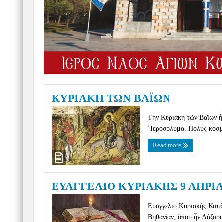
ΚΥΡΙΑΚΗ ΤΩΝ ΒΑΪΩΝ
Τήν Κυριακή τῶν Βαΐων ἡ 
᾽Ιεροσόλυμα. Πολύς κόσμο
Read more
ΕΥΑΓΓΕΛΙΟ ΚΥΡΙΑΚΗΣ 9 ΑΠΡΙΛ
Ευαγγέλιο Κυριακής Κατά 
Βηθανίαν, ὅπου ἦν Λάζαρο