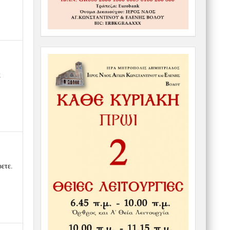
ς
ρετε.