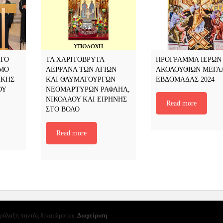
ΣΤΟ
ΤΑ ΧΑΡΙΤΟΒΡΥΤΑ
ΠΡΟΓΡΑΜΜΑ ΙΕΡΩΝ
ΟΜΟ
ΛΕΙΨΑΝΑ ΤΩΝ ΑΓΙΩΝ
ΑΚΟΛΟΥΘΙΩΝ ΜΕΓΑ
ΗΚΗΣ
ΚΑΙ ΘΑΥΜΑΤΟΥΡΓΩΝ
ΕΒΔΟΜΑΔΑΣ 2024
ΟΥ
ΝΕΟΜΑΡΤΥΡΩΝ ΡΑΦΑΗΛ,
ΝΙΚΟΛΑΟΥ ΚΑΙ ΕΙΡΗΝΗΣ
Read more
ΣΤΟ ΒΟΛΟ
Read more
ιφύλαξη παντός δικαιώματος.
Διαχείριση