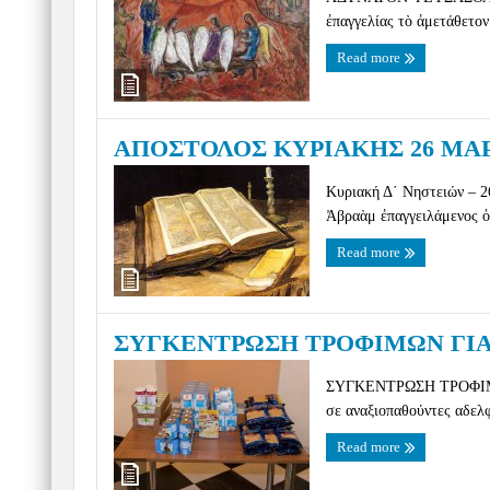
ἐπαγγελίας τὸ ἀμετάθετον
Read more
ΑΠΟΣΤΟΛΟΣ ΚΥΡΙΑΚΗΣ 26 ΜΑΡΤ
Κυριακή Δ΄ Νηστειών – 
Ἀβραὰμ ἐπαγγειλάμενος ὁ Θ
Read more
ΣΥΓΚΕΝΤΡΩΣΗ ΤΡΟΦΙΜΩΝ ΓΙΑ
ΣΥΓΚΕΝΤΡΩΣΗ ΤΡΟΦΙΜΩΝ 
σε αναξιοπαθούντες αδελφ
Read more