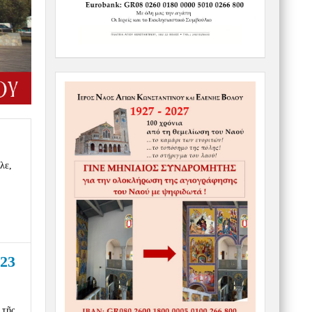
λε,
23
 τῆς