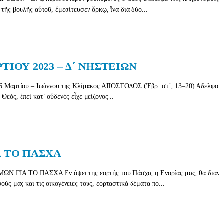
 τῆς βουλῆς αὐτοῦ, ἐμεσίτευσεν ὅρκῳ, ἵνα διὰ δύο...
ΙΟΥ 2023 – Δ΄ ΝΗΣΤΕΙΩΝ
26 Μαρτίου – Ιωάννου της Κλίμακος ΑΠΟΣΤΟΛΟΣ (Ἑβρ. στ΄, 13–20) Αδελφοί
εός, ἐπεὶ κατ’ οὐδενὸς εἶχε μείζονος...
 ΤΟ ΠΑΣΧΑ
ΓΙΑ ΤΟ ΠΑΣΧΑ Εν όψει της εορτής του Πάσχα, η Ενορίας μας, θα διαν
ούς μας και τις οικογένειες τους, εορταστικά δέματα πο...