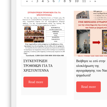
«
‹
3
4
5
6
7
8
9
10
11
›
»
ΣΥΓΚΕΝΤΡΩΣΗ
Βοήθησε κι εσύ στην
ΤΡΟΦΙΜΩΝ ΓΙΑ ΤΑ
ολοκλήρωση της
ΧΡΙΣΤΟΥΓΕΝΝΑ
αγιογράφησης του Να
ψηφιδωτά!
Read more
Read more