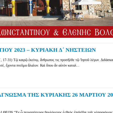
ΙΟΥ 2023 – ΚΥΡΙΑΚΗ Δ΄ ΝΗΣΤΕΙΩΝ
17-31) Τῷ καιρῷ ἐκείνῳ, ἂνθρωπος τις προσῆλθε τῷ Ἰησοῦ λέγων. Διδάσκα
 σέ, ἔχοντα πνεῦμα ἄλαλον. Καὶ ὅπου ἂν αὐτὸν καταλ...
ΓΝΩΣΜΑ ΤΗΣ ΚΥΡΙΑΚΗΣ 26 ΜΑΡΤΙΟΥ 20
Ν “Ἐν ᾧ περισσότερον βουλόμενος ὁ Θεὸς ἐπιδεῖξαι τοῖς κληρονόμοις