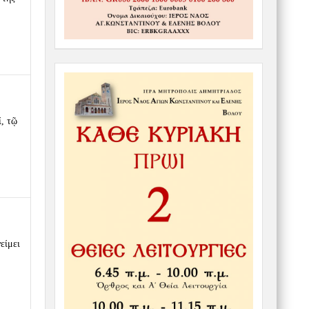
, τῷ
είμει