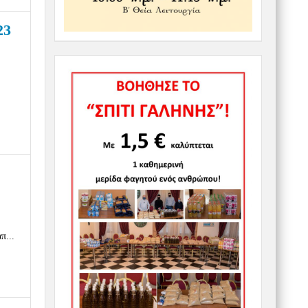
23
π...