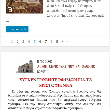
αὐτοῦ εἴς τινα κώμην ἀπήντησαν αὐτῷ
δέκα λεπροὶ ἄνδρες, οἳ ἔστησαν
πόρρωθεν, καὶ αὐτοὶ ἦραν φωνὴν
λέγοντες· Ἰησοῦ ἐπιστάτα, ἐλέησον ἡμᾶ
...
Read more
‹
1
2
3
4
5
6
7
8
9
›
»