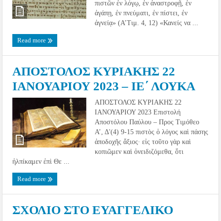
πιστῶν ἐν λόγῳ, ἐν ἀναστροφῇ, ἐν
ἀγάπῃ, ἐν πνεύματι, ἐν πίστει, ἐν
ἀγνείᾳ» (Α’Τιμ. 4, 12) «Κανείς να ...
Read more
ΑΠΟΣΤΟΛΟΣ ΚΥΡΙΑΚΗΣ 22
ΙΑΝΟΥΑΡΙΟΥ 2023 – ΙΕ΄ ΛΟΥΚΑ
ΑΠΟΣΤΟΛΟΣ ΚΥΡΙΑΚΗΣ 22
ΙΑΝΟΥΑΡΙΟΥ 2023 Επιστολή
Αποστόλου Παύλου – Προς Τιμόθεο
Α’, Δ'(4) 9-15 πιστὸς ὁ λόγος καὶ πάσης
ἀποδοχῆς ἄξιος· εἰς τοῦτο γὰρ καὶ
κοπιῶμεν καὶ ὀνειδιζόμεθα, ὅτι
ἠλπίκαμεν ἐπὶ Θε ...
Read more
ΣΧΟΛΙΟ ΣΤΟ ΕΥΑΓΓΕΛΙΚΟ