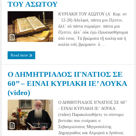
ΤΟΥ ΑΣΩΤΟΥ
ΚΥΡΙΑΚΗ ΤΟΥ ΑΣΩΤΟΥ (Α´ Κορ. στ
´ 12-20) Αδελφοί, πάντα μοι ἔξεστιν,
ἀλλ᾿ οὐ πάντα συμφέρει· πάντα μοι
ἔξεστιν, ἀλλ᾿ οὐκ ἐγὼ ἐξουσιασθήσομαι
ὑπό τινος. Τὰ βρώματα τῇ κοιλίᾳ καὶ ἡ
κοιλία τοῖς βρώμασιν· ὁ ...
Read more
Ο ΔΗΜΗΤΡΙΑΔΟΣ ΙΓΝΑΤΙΟΣ ΣΕ
60’’ – ΕΙΝΑΙ ΚΥΡΙΑΚΗ ΙΕ’ ΛΟΥΚΑ
(video)
Ο ΔΗΜΗΤΡΙΑΔΟΣ ΙΓΝΑΤΙΟΣ ΣΕ 60’’
- ΕΙΝΑΙ ΚΥΡΙΑΚΗ ΙΕ’ ΛΟΥΚΑ
(video) Παρακολουθήστε το σύντομο
βιντεάκι που ετοίμασε ο
Σεβασμιώτατος Μητροπολίτης
Δημητριάδος και Αλμυρού κ.Ιγνάτιος