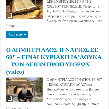
ΔΕΚΕΜΒΡΙΟΥ 2022 ΠΡΟ ΤΗΣ
ΧΡΙΣΤΟΥ ΓΕΝΝΗΣΕΩΣ (῾Εβρ. ια´ 9-
10, 32-40) Αδελφοί, πίστει παρῴκησεν
᾿Αβραὰμ εἰς τὴν γῆν τῆς ἐπαγγελίας ὡς
ἀλλοτρίαν, ἐν σκηναῖς κατοικήσας μετὰ
᾿Ισαὰκ ...
Read more
Ο ΔΗΜΗΤΡΙΑΔΟΣ ΙΓΝΑΤΙΟΣ ΣΕ
60’’ – ΕΙΝΑΙ ΚΥΡΙΑΚΗ ΙΑ’ ΛΟΥΚΑ
– ΤΩΝ ΑΓΙΩΝ ΠΡΟΠΑΤΟΡΩΝ
(video)
Ο ΔΗΜΗΤΡΙΑΔΟΣ ΙΓΝΑΤΙΟΣ ΣΕ 60’’
- ΕΙΝΑΙ ΚΥΡΙΑΚΗ ΙΑ’ ΛΟΥΚΑ
Παρακολουθήστε το σύντομο βιντεάκι
που ετοίμασε ο Σεβασμιώτατος
Μητροπολίτης Δημητριάδος και
Αλμυρού κ.Ιγνάτιος, για την Κυριακή
ΙΑ΄ Λουκά. “Άρ ...