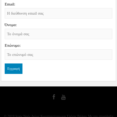
Email:
Όνομα:
Επώνυμο:
© 2019 Ιερός Ναός Αγίων Κωνσταντίνου και Ελένης Βόλου. Με την επιφύλαξη