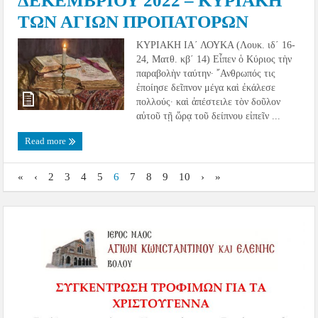
ΔΕΚΕΜΒΡΙΟΥ 2022 – ΚΥΡΙΑΚΗ
ΤΩΝ ΑΓΙΩΝ ΠΡΟΠΑΤΟΡΩΝ
ΚΥΡΙΑΚΗ ΙΑ´ ΛΟΥΚΑ (Λουκ. ιδ´ 16-
24, Ματθ. κβ´ 14) Εἶπεν ὁ Κύριος τὴν
παραβολὴν ταύτην· ῎Ανθρωπός τις
ἐποίησε δεῖπνον μέγα καὶ ἐκάλεσε
πολλούς· καὶ ἀπέστειλε τὸν δοῦλον
αὐτοῦ τῇ ὥρᾳ τοῦ δείπνου εἰπεῖν ...
Read more
«
‹
2
3
4
5
6
7
8
9
10
›
»