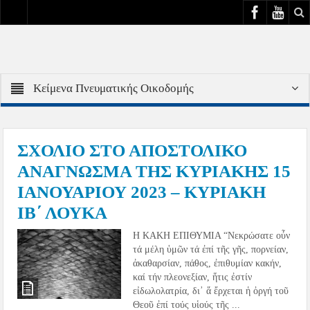
Κείμενα Πνευματικής Οικοδομής
ΣΧΟΛΙΟ ΣΤΟ ΑΠΟΣΤΟΛΙΚΟ
ΑΝΑΓΝΩΣΜΑ ΤΗΣ ΚΥΡΙΑΚΗΣ 15
ΙΑΝΟΥΑΡΙΟΥ 2023 – ΚΥΡΙΑΚΗ
ΙΒ΄ ΛΟΥΚΑ
Η ΚΑΚΗ ΕΠΙΘΥΜΙA “Νεκρώσατε οὖν
τά μέλη ὑμῶν τά ἐπί τῆς γῆς, πορνείαν,
ἀκαθαρσίαν, πάθος, ἐπιθυμίαν κακήν,
καί τήν πλεονεξίαν, ἥτις ἐστίν
εἰδωλολατρία, δι᾽ ἅ ἔρχεται ἡ ὀργή τοῦ
Θεοῦ ἐπί τούς υἱούς τῆς ...